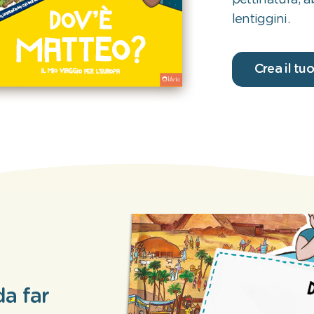
pettinatura, a
lentiggini.
Crea il tuo
a far