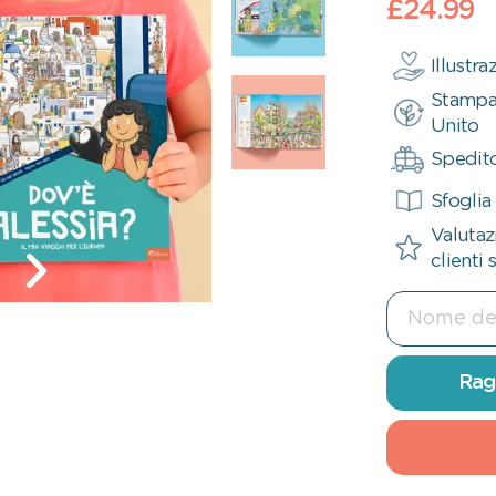
£24.99
Illustr
Stampa
Unito
Spedito
Sfoglia 
Valutaz
clienti 
Rag