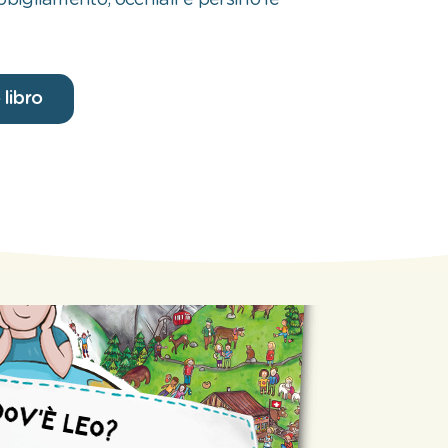
bbigliamento, occhiali e persino le
 libro