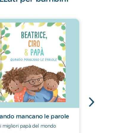
ando mancano le parole
Un amore come
i migliori papà del mondo
Per le migliori m