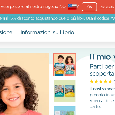
Vuoi passare al nostro negozio NOI
?
Yes
No grazie
eni il 15% di sconto acquistando due o più libri. Usa il codice
Y
sione
Informazioni su Librio
Altri prodotti
Eventi
I nostri valori
Il mio
Biglietti d'auguri
San Valentino
Più che un semplice libro
Parti per
Impegno ambientale
scoperta 
Impegno sociale
Il nostro sec
piccolo in un
ricerca di s
da te.