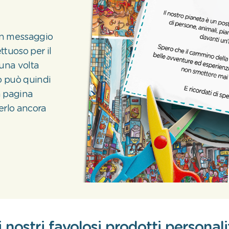
 un messaggio
ttuoso per il
 una volta
bo può quindi
a pagina
derlo ancora
 nostri favolosi prodotti personal