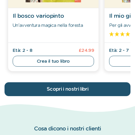
Il bosco variopinto
Il mio gi
Un'avventura magica nella foresta
Per gli avven
Età: 2 - 8
£24.99
Età: 2 - 7
Crea il tuo libro
Scopri i nostri libri
Cosa dicono i nostri clienti