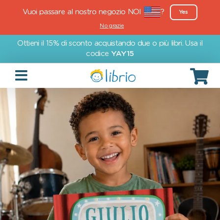
Vuoi passare al nostro negozio NOI
?
Yes
No grazie
Ottieni il 15% di sconto acquistando due o più libri. Usa il
codice
YAY15