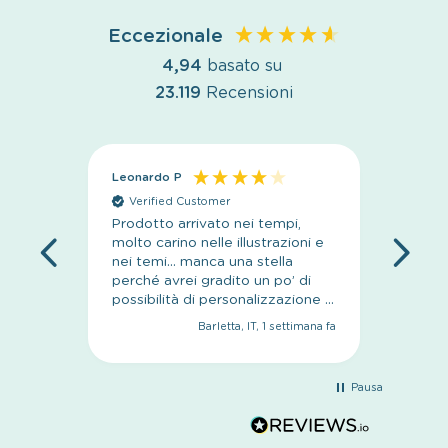
Eccezionale
4,94
basato su
23.119
Recensioni
Leonardo P
Anoni
Verified Customer
Veri
Prodotto arrivato nei tempi,
sito se
molto carino nelle illustrazioni e
nei temi… manca una stella
perché avrei gradito un po’ di
possibilità di personalizzazione in
più
Barletta, IT, 1 settimana fa
Pausa