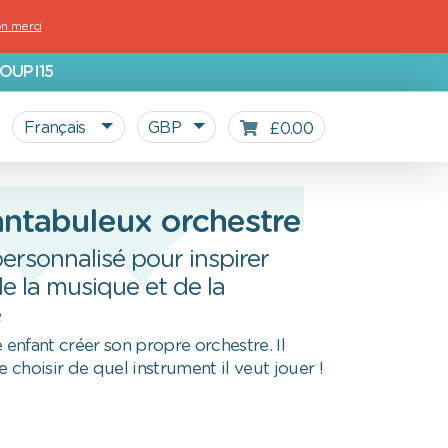
n merci
OUPI15
Français
GBP
£0.00
ntabuleux orchestre
personnalisé pour inspirer
e la musique et de la
é
 enfant créer son propre orchestre. Il
choisir de quel instrument il veut jouer !
Tous les produits personnalisés
Retour à l'école
Notre Blog