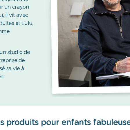
nir un crayon
, il vit avec
ultes et Lulu,
ythme
 un studio de
reprise de
sé sa vie à
r.
os produits pour enfants fabuleus