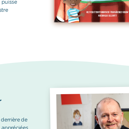
e puisse
stre
r
 derrière de
s appréciées