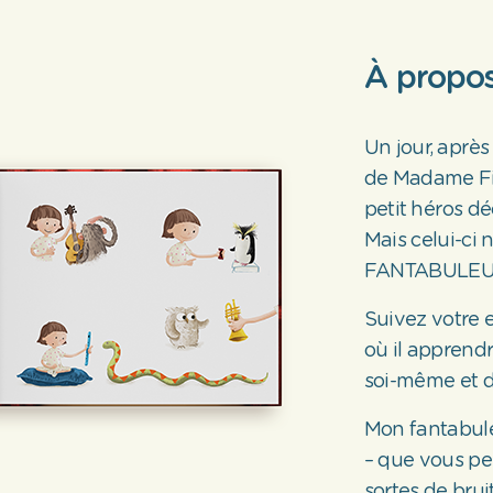
À propos
Un jour, après
de Madame Fid
petit héros dé
Mais celui-ci 
FANTABULEU
Suivez votre 
où il apprendra
soi-même et d
Mon fantabule
– que vous per
sortes de brui