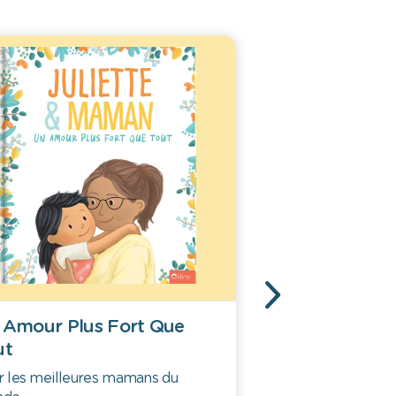
 Amour Plus Fort Que
Main dans la m
ut
Une histoire dédiée 
sœurs
r les meilleures mamans du