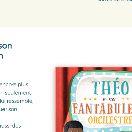
son
n
encore plus
Non seulement
ui ressemble,
uer son
aussi des