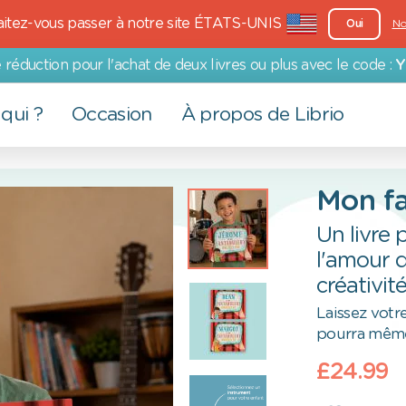
itez-vous passer à notre site ÉTATS-UNIS
Oui
No
 réduction pour l'achat de deux livres ou plus avec le code :
Y
qui ?
Occasion
À propos de Librio
Autre produits
Pour adultes
Evénements
Nos valeurs
Mon fa
Cartes de vœux
Papa
Saint-Valentin
Plus qu'un livre
Un livre 
Affiches
Maman
Baptême
Engagement environnemental
l'amour d
créativit
Grands-parents
Retour à l'école
Engagement social
Laissez votre
Famille
Pâques
pourra même 
la
Partenaire
Journée des enfants
£24.99
Communion