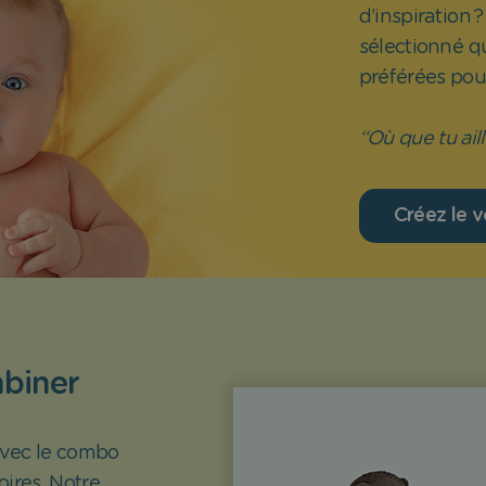
d’inspiration 
sélectionné q
préférées pour
“Où que tu ail
Créez le v
mbiner
avec le combo
ires. Notre