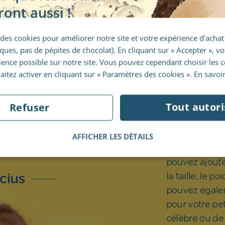
nte et est ultra
ront aussi !
ptimale. De
oucher. Vous
des cookies pour améliorer notre site et votre expérience d'achat 
.
ues, pas de pépites de chocolat). En cliquant sur « Accepter », vo
ience possible sur notre site. Vous pouvez cependant choisir les 
aitez activer en cliquant sur « Paramètres des cookies ».
En savoir
Ajoutez 
Tout autori
Refuser
d’inspira
AFFICHER LES DÉTAILS
En plus du pr
pouvez ajoute
la taille, le p
pouvez égalem
pour votre pet
célèbre ou de 