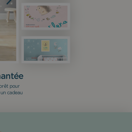
hantée
forêt pour
z un cadeau