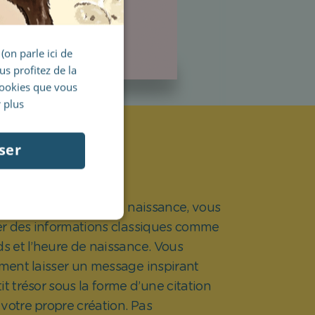
(on parle ici de
us profitez de la
cookies que vous
 plus
votre touche
ser
tion
énom et de la date de naissance, vous
r des informations classiques comme
oids et l’heure de naissance. Vous
ent laisser un message inspirant
it trésor sous la forme d’une citation
votre propre création. Pas