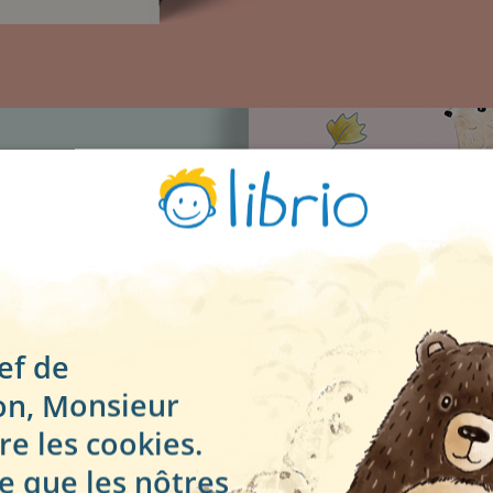
ute
formats : A4
s sont
de la plus
ef de
ion, Monsieur
papier parfait,
e les cookies.
n papier 100
en matière de
e que les nôtres