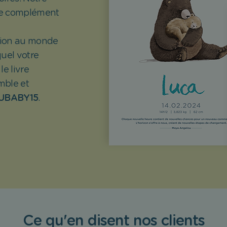
 le complément
ction au monde
uel votre
e livre
mble et
UBABY15
.
Ce qu'en disent nos clients