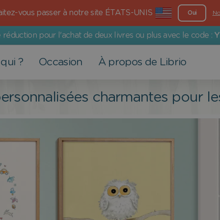
itez-vous passer à notre site ÉTATS-UNIS
Oui
No
 réduction pour l'achat de deux livres ou plus avec le code :
Y
qui ?
Occasion
À propos de Librio
Autre produits
Pour adultes
Evénements
Nos valeurs
personnalisées charmantes pour l
Cartes de vœux
Papa
Saint-Valentin
Plus qu'un livre
Affiches
Maman
Baptême
Engagement environnemental
Grands-parents
Retour à l'école
Engagement social
Famille
Pâques
la
Partenaire
Journée des enfants
Communion