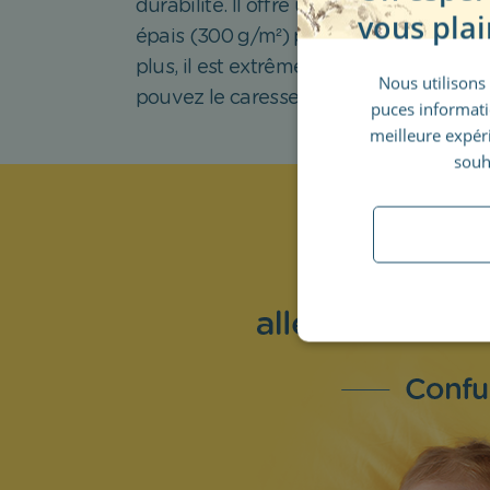
durabilité. Il offre une impression vibra
vous plai
épais (300 g/m²) pour une durabilité o
plus, il est extrêmement agréable au t
Nous utilisons 
pouvez le caresser, si vous le souhaitez
puces informatiq
meilleure expér
souh