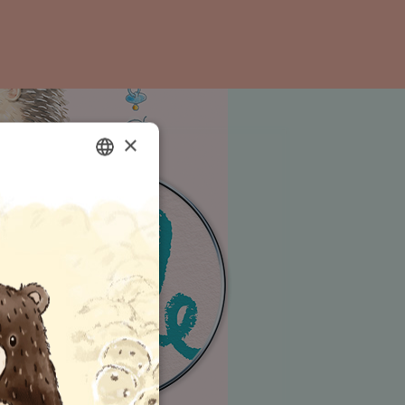
×
ENGLISH
GERMAN
SPANISH
FRENCH
ITALIAN