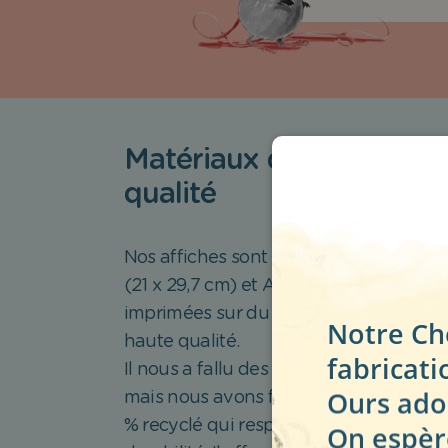
Matériaux de la plus ha
qualité
Nos affiches sont disponibles en deux 
(21 x 29,7 cm) et A3 (29,7 x 42 cm). Elle
imprimées sur du papier 100 % recyclé 
Notre Ch
haute qualité.
fabricat
Il nous a fallu des mois pour trouver le 
Ours ador
mais nous avons finalement déniché u
% recyclé qui respecte nos exigences 
On espèr