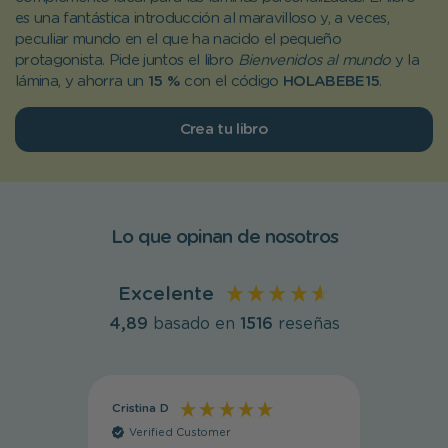
es una fantástica introducción al maravilloso y, a veces,
peculiar mundo en el que ha nacido el pequeño
protagonista.
Pide juntos el libro
Bienvenidos al mundo
y la
lámina, y ahorra un
15 %
con el código
HOLABEBE15
.
Crea tu libro
Lo que opinan de nosotros
Excelente
4,89
basado en
1516
reseñas
Cristina D
Cristin
Verified Customer
Veri