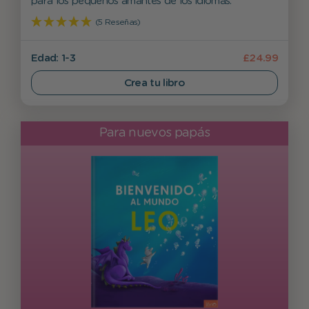
para los pequeños amantes de los idiomas.
(5 Reseñas)
Edad: 1-3
£24.99
Crea tu libro
Para nuevos papás