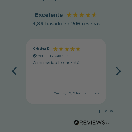
Excelente
4,89
basado en
1516
reseñas
Cristina D
Cristin
Verified Customer
Veri
A mi marido le encantó
Muy li
Madrid, ES, 2 hace semanas
Pausa