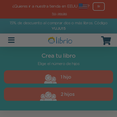
¿Quieres ir a nuestra tienda en EEUU
?
Sí
No, gracias
15% de descuento al comprar dos o más libros. Código
YUJU15
Crea tu libro
Elige el número de hijos
1 hijo
2 hijos