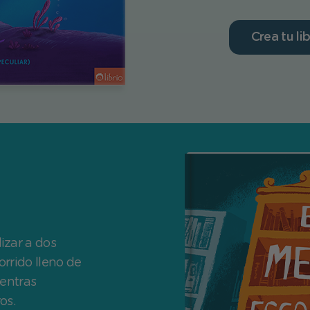
Crea tu li
izar a dos
rrido lleno de
ientras
os.