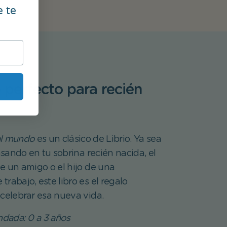
e te
o perfecto para recién
al mundo
es un clásico de Librio. Ya sea
sando en tu sobrina recién nacida, el
e un amigo o el hijo de una
rabajo, este libro es el regalo
 celebrar esa nueva vida.
dada: 0 a 3 años