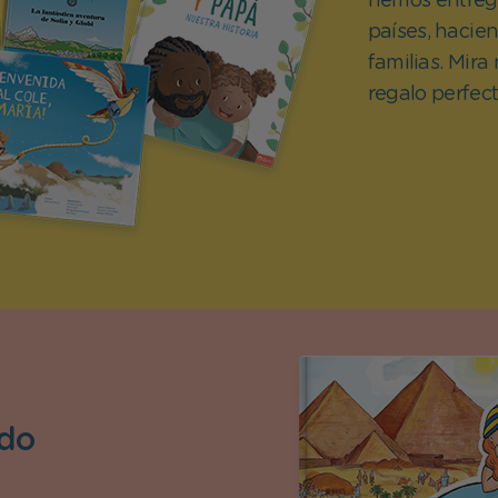
hemos entrega
países, hacie
Día del Santo
familias. Mira
regalo perfect
ndo