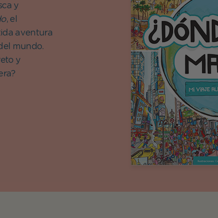
sca y
do
, el
tida aventura
 del mundo.
reto y
era?