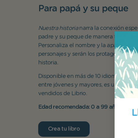
Para papá y su peque
Nuestra historia
narra la conexión espe
padre y su peque de manera tierna y d
Personaliza el nombre y la apariencia
personajes y serán los protagonistas d
historia.
Disponible en más de 10 idiomas y mu
entre jóvenes y mayores, es uno de lo
vendidos de Librio.
Edad recomendada: 0 a 99 años
L
Crea tu libro