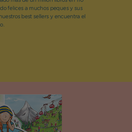
do más de un millón libros en 110
ndo felices a muchos peques y sus
 nuestros best sellers y encuentra el
o.