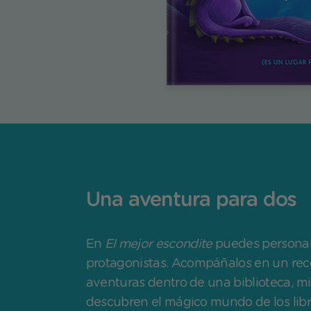
Una aventura para dos
En
El mejor escondite
puedes personal
protagonistas. Acompáñalos en un reco
aventuras dentro de una biblioteca, m
descubren el mágico mundo de los libr