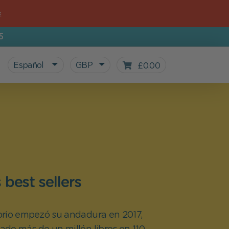
s
5
Español
GBP
£0.00
 best sellers
rio empezó su andadura en 2017,
Todos nuestros productos
Regalos para peques
Vuelta al cole
Nuestro Blog