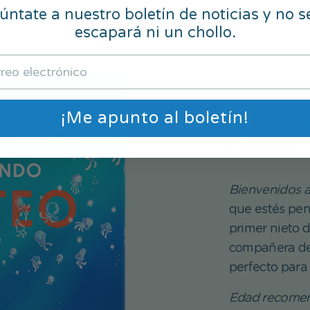
ntate a nuestro boletín de noticias y no s
escapará ni un chollo.
¡Me apunto al boletín!
El regal
nacidos
Bienvenidos 
que estés pen
primer nieto d
compañera de t
perfecto para
Edad recomen