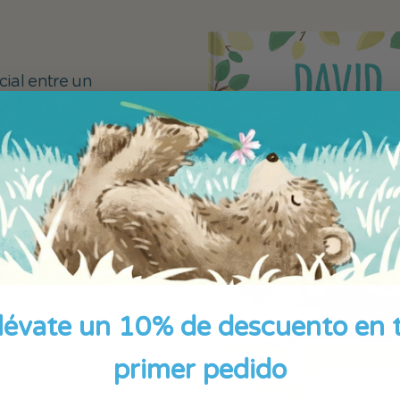
cial entre un
ivertida.
 de ambos
e su propia
y popular
s más
lévate un 10% de descuento en 
primer pedido