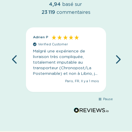
4,94
basé sur
23 119
commentaires
Adrien P
Anony
Verified Customer
Veri
Malgré une expérience de
C’est p
livraison très compliquée,
l’emba
totalement imputable au
livrais
transporteur (Chronopost/La
concep
Posteminable) et non à Librio, je
tiens à saluer le
Paris, FR, Il y a 1 mois
professionnalisme de leur
équipe. Le suivi a été
irréprochable, les réponses
Pause
toujours rapides, courtoises et
les solutions apportées sans
jamais se défausser de leurs
responsabilités. Le livre a
finalement été réexpédié et
reçu. Ma compagne est ravie de