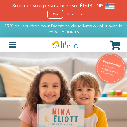
Souhaitez-vous passer à notre site ÉTATS-UNIS
Oui
Non merci
15 % de réduction pour l'achat de deux livres ou plus avec le
code :
YOUPI15