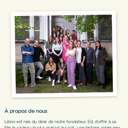
ce cadeau pour sa première fête
des mères : la qualité est au
rendez-vous et le résultat est
magnifique. Un grand merci à
toute l'équipe, je
recommanderai Librio sans
hésiter.
À propos de nous
Librio est née du désir de notre fondateur, Ed, d’offrir à sa
fille le cadeau le plus spécial qui soit : une histoire créée rien