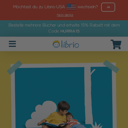
Möchtest du zu Librio USA
wechseln?
Ja
Nein danke
Bestelle mehrere Bücher und erhalte 15% Rabatt mit dem
Code
HURRA15