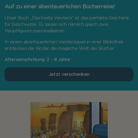
Auf zu einer abenteuerlichen Bücherreise!
Unser Buch „Das beste Versteck“ ist das perfekte Geschenk
für Geschwister. Es lassen sich nämlich gleich zwei
Hauptfiguren personalisieren.
In einem abenteuerlichen Versteckspiel in einer Bibliothek
entdecken die Kinder die magische Welt der Bücher.
Altersempfehlung: 2 - 8 Jahre
Jetzt verschenken