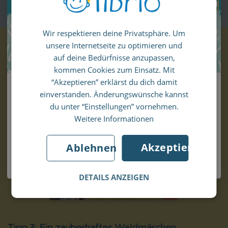
Jetzt verschenken
ENGLISH
Wir respektieren deine Privatsphäre. Um
GERMAN
unsere Internetseite zu optimieren und
SPANISH
auf deine Bedürfnisse anzupassen,
FRENCH
kommen Cookies zum Einsatz. Mit
“Akzeptieren” erklärst du dich damit
10% Rabatt auf deine erste Bestellung!
ITALIAN
einverstanden. Änderungswünsche kannst
Melde dich für unseren Newsletter an und
du unter “Einstellungen” vornehmen.
verpasse keinen Deal mehr.
Weitere Informationen
Akzeptieren
Ablehnen
Jetzt anmelden
DETAILS ANZEIGEN
Tipp 3: Ein zauberhaftes Waldmärchen