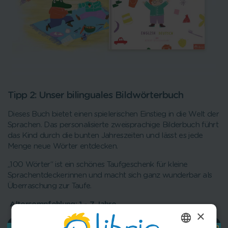
Tipp 2: Unser bilinguales Bildwörterbuch
Dieses Buch bietet einen spielerischen Einstieg in die Welt der
Sprachen. Das personalisierte zweisprachige Bilderbuch führt
das Kind durch die bunten Jahreszeiten und lässt es jede
Menge neue Wörter entdecken.
„100 Wörter“ ist ein schönes Taufgeschenk für kleine
Sprachentdecker:innen und macht sich ganz wunderbar als
Überraschung zur Taufe.
Altersempfehlung: 1 - 7 Jahre
×