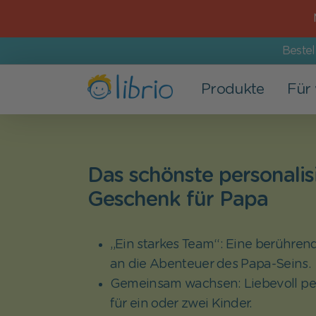
Beste
Produkte
Für
Bücher
Für Kinder
Beliebte Anlässe
Das Unternehmen
Alle Bücher
Baby
Geburt
Wir stellen uns vor
Das schönste personalis
Geschenk für Papa
Neuerscheinungen
0-3 Jahre
Geburtstag
Librio weiterempfehlen
Bestseller
3-6 Jahre
Vatertag
Bei Librio arbeiten
„Ein starkes Team“: Eine berühr
Personalisierte Kinderbücher
Schulkinder
Muttertag
Angebote
an die Abenteuer des Papa-Seins.
Personalisierte Wimmelbücher
Geschwister
Weihnachten
Presse
Gemeinsam wachsen: Liebevoll per
für ein oder zwei Kinder.
Gutenachtgeschichten