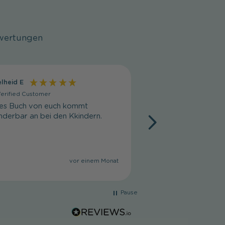
wertungen
lheid E
Gabriela B
erified Customer
Verified Customer
des Buch von euch kommt
Wunderbare Bücher, 
derbar an bei den Kkindern.
eine Freude über vi
wieder neu zu entd
zusammen zu lesen, 
vor einem Monat
Pause