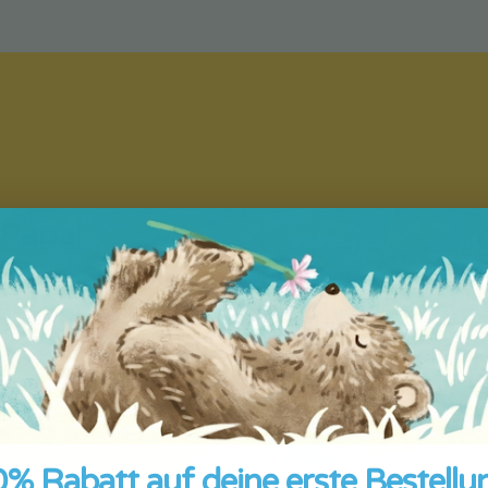
 Papa!
re
 für deine
aschung, um
ist.
% Rabatt auf deine erste Bestellu