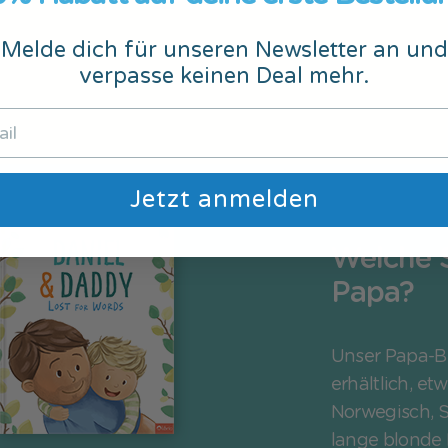
Melde dich für unseren Newsletter an und
verpasse keinen Deal mehr.
Jetzt anmelden
Welche S
Papa?
Unser Papa-B
erhältlich, et
Norwegisch, S
lange blonde