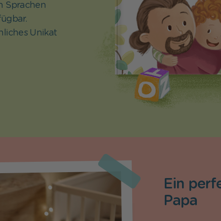
en Sprachen
Kindertag
fügbar.
nliches Unikat
Kommunion
Ein perf
Papa