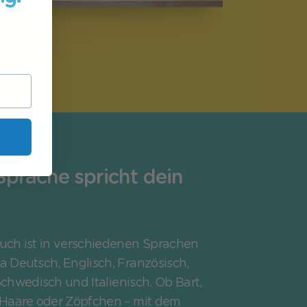
prache spricht dein
uch ist in verschiedenen Sprachen
wa Deutsch, Englisch, Französisch,
chwedisch und Italienisch. Ob Bart,
 Haare oder Zöpfchen – mit dem