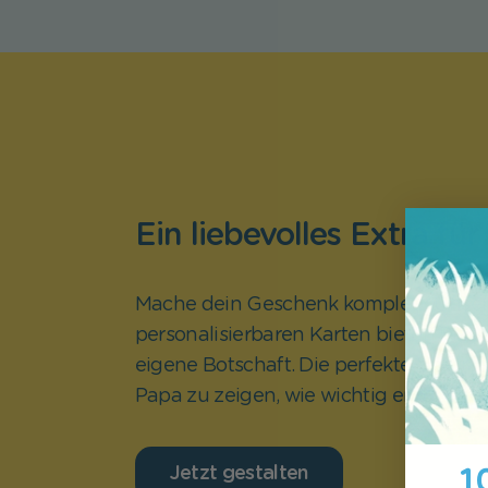
Ein liebevolles Extra für
Mache dein Geschenk komplett: Unse
personalisierbaren Karten bieten Platz
eigene Botschaft. Die perfekte Überr
Papa zu zeigen, wie wichtig er für euch 
10
Jetzt gestalten