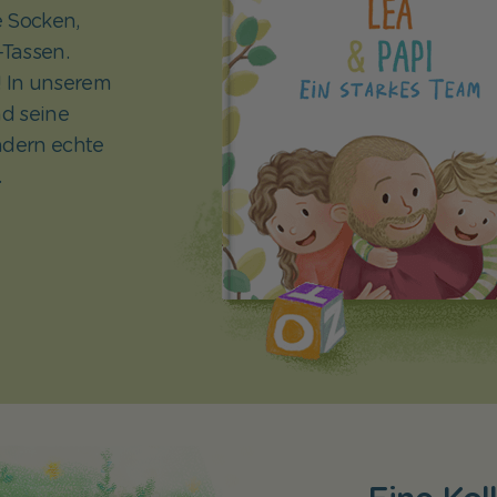
e Socken,
Tassen.
! In unserem
d seine
ndern echte
.