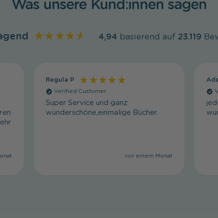
Was unsere Kund:innen sagen
agend
4,94
basierend auf
23.119
Be
Regula P
Ade
Verified Customer
V
Super Service und ganz
je
hren
wunderschöne,einmalige Bücher.
wun
sehr
onat
vor einem Monat